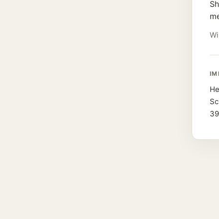
Sh
me
Wi
IM
He
Sc
39