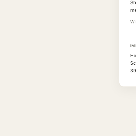
Sh
me
Wi
IM
He
Sc
39