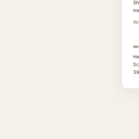
Sh
me
Wi
IM
He
Sc
39